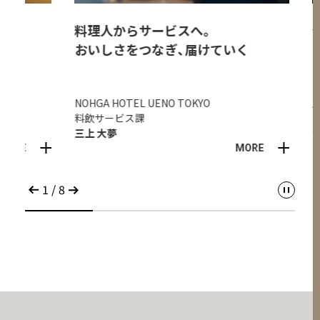
料理人からサービスへ。
任され
おいしさをつなぎ、届けていく
自分の
NOHGA HOTEL UENO TOKYO
庭のホテ
料飲サービス課
フロント
三上 大夢
皆川 利
MORE
1
/
8
一時停