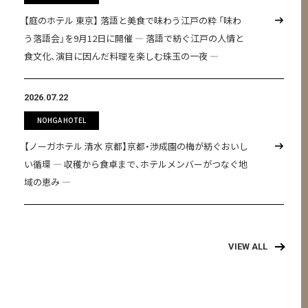
【庭のホテル 東京】 落語と美食で味わう江戸の粋 「味わ
う落語会」を9月12日に開催 ― 落語で紡ぐ江戸の人情と
食文化、演目に因んだ料理を楽しむ珠玉の一夜 ―
2026.07.22
NOHGA HOTEL
【ノーガホテル 清水 京都】京都・渉成園の梅が紡ぐおいし
い循環 ― 収穫から食卓まで、ホテルメンバーがつなぐ地
域の恵み ―
VIEW ALL