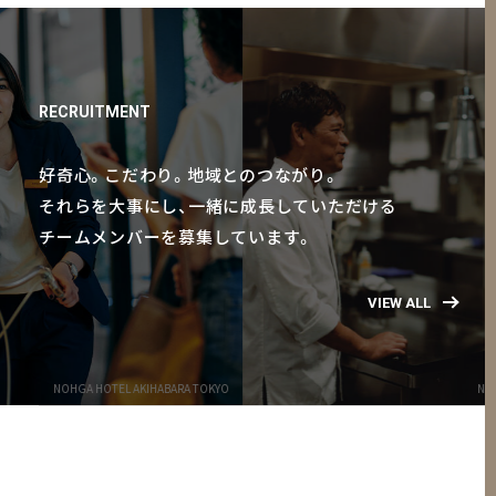
RECRUITMENT
好奇心。こだわり。地域とのつながり。
それらを大事にし、一緒に成長していただける
チームメンバーを募集しています。
VIEW ALL
NOHGA HOTEL AKIHABARA TOKYO
NOHGA 