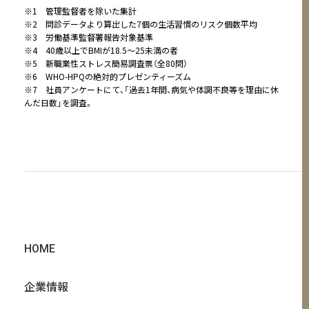
※1 管理監督者を除いた集計
※2 問診データより算出した7個の生活習慣のリスク個数平均
※3 労働基準監督署報告対象基準
※4 40歳以上でBMIが18.5～25未満の者
※5 新職業性ストレス簡易調査票（全80問）
※6 WHO-HPQの絶対的プレゼンティーズム
※7 社員アンケートにて、「過去1年間、病気や体調不良等を理由に休
んだ日数」を調査。
HOME
企業情報