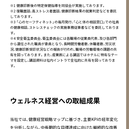
※1 健康診断後の特定保健指導を同協会が実施しております。
※2 復職面談、高ストレス者面談、健康診断結果の就業判定などを委託
しております。
※3 「心のセーフティネット」の毎月発行、「心と体の相談窓口」での社員
の健康相談、ストレスチェックの実施事務従事者などを委託しておりま
す。
※4 安全衛生委員会、衛生委員会には各職場の従業員代表、及び各部門
から選任された職員が委員となり、長時間労働者数、休職者数、労災状
況、健康診断受診状況などの報告が行われ、職場の労働環境の課題の共
有を図っております。また、産業医による講話ではホテルに特有なテー
マを設定し、講話資料は社内イントラで全社的に共有を図っておりま
す。
ウェルネス経営への取組成果
当社では、健康経営戦略マップに基づき、主要KPIの経年変化
を分析しながら、中長期的な目標達成に向けた継続的な改善